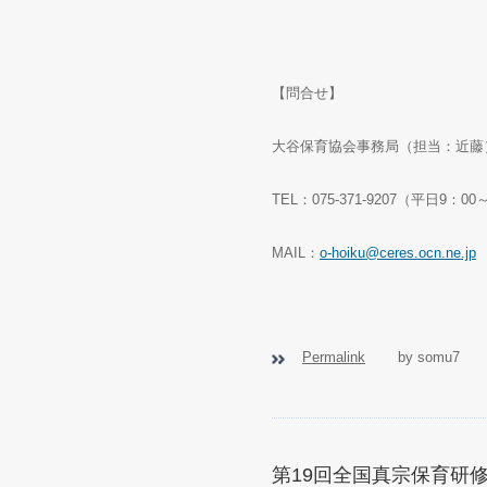
【問合せ】
大谷保育協会事務局（担当：近藤
TEL
：
075-371-9207
（平日
9
：
00
MAIL
：
o-hoiku@ceres.ocn.ne.jp
Permalink
by somu7
第19回全国真宗保育研