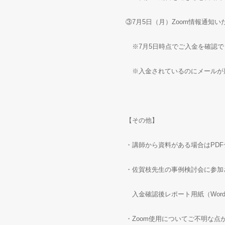
③
7
月
5
日（月）
Zoom
情報通知い
※
7
月
5
日時点でご入金を確認で
※入金されているのにメールが
【その他】
・講師から資料がある場合は
PDF
・佐賀枝先生の事例検討会に参加
入金確認後レポート用紙（
Wor
・Zoom使用についてご不明な