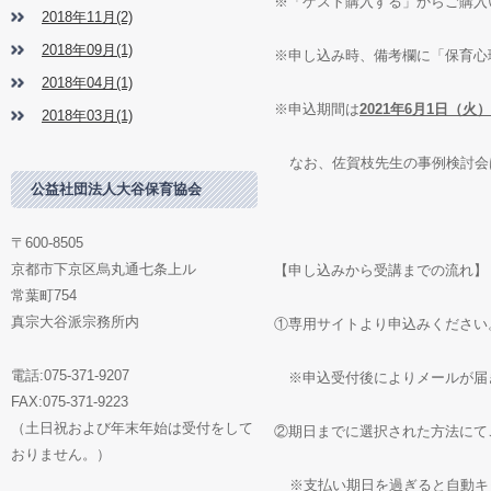
※「ゲスト購入する」からご購入
2018年11月(2)
2018年09月(1)
※申し込み時、備考欄に「保育心
2018年04月(1)
※申込期間は
2021
年
6
月
1
日（火）
2018年03月(1)
なお、佐賀枝先生の事例検討会
公益社団法人大谷保育協会
〒600-8505
京都市下京区烏丸通七条上ル
【申し込みから受講までの流れ】
常葉町754
真宗大谷派宗務所内
①専用サイトより申込みください
電話:075-371-9207
※申込受付後によりメールが届
FAX:075-371-9223
（土日祝および年末年始は受付をして
②期日までに選択された方法にて
おりません。）
※支払い期日を過ぎると自動キ