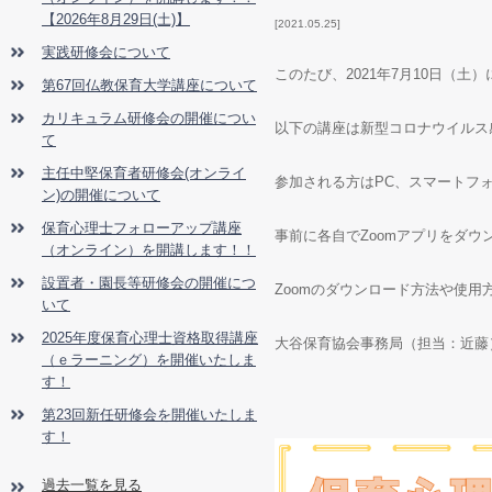
【2026年8月29日(土)】
2021.05.25
実践研修会について
このたび、
2021
年
7
月
10
日（土）
第67回仏教保育大学講座について
カリキュラム研修会の開催につい
以下の講座は新型コロナウイルス
て
主任中堅保育者研修会(オンライ
参加される方は
PC
、スマートフ
ン)の開催について
保育心理士フォローアップ講座
事前に各自で
Zoom
アプリをダウ
（オンライン）を開講します！！
設置者・園長等研修会の開催につ
Zoomのダウンロード方法や使
いて
2025年度保育心理士資格取得講座
大谷保育協会事務局（担当：近藤
（ｅラーニング）を開催いたしま
す！
第23回新任研修会を開催いたしま
す！
過去一覧を見る