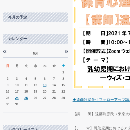
今月の予定
カレンダー
5月
«
»
日
月
火
水
木
金
土
1
2
3
4
5
6
7
8
9
10
11
12
13
14
15
16
17
18
19
20
21
22
23
24
25
26
27
28
29
★遠藤利彦先生フォローアップ講
30
31
【講 師】遠藤利彦氏（東京大
【テ ー マ】乳幼児期における
カテゴリーリスト