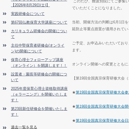
このたび、難波別院にてご参集い
【2026年8月29日(土)】
ていただくことになりました。
実践研修会について
当初、開催方法の判断は6月1日
第67回仏教保育大学講座について
延防止等重点措置が適用されてい
カリキュラム研修会の開催につい
て
ご予定、お申込みいただいており
主任中堅保育者研修会(オンライ
ます。
ン)の開催について
保育心理士フォローアップ講座
オンライン開催への変更とともに
（オンライン）を開講します！！
設置者・園長等研修会の開催につ
【第19回全国真宗保育研修大会
いて
2025年度保育心理士資格取得講座
★
第19回全国真宗保育研修大会
（ｅラーニング）を開催いたしま
す！
★
第19回全国真宗保育研修大会
第23回新任研修会を開催いたしま
す！
★
第19回全国真宗保育研修大会日
過去一覧を見る