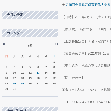
★
第19回全国真宗保育研修大会
今月の予定
【日時】2021年7月3日（土）1
【参加費】1名につき5，000円
カレンダー
【追加募集定員】50名（定員20
5月
«
»
【募集締め切り】2021年6月10日
日
月
火
水
木
金
土
1
【申し込み】別紙の申し込み用紙
2
3
4
5
6
7
8
9
10
11
12
13
14
15
【問い合わせ】
16
17
18
19
20
21
22
23
24
25
26
27
28
29
30
31
①参加申し込みについて 名鉄観
TEL：06-6645-8080・FAX：06-6
カテゴリーリスト