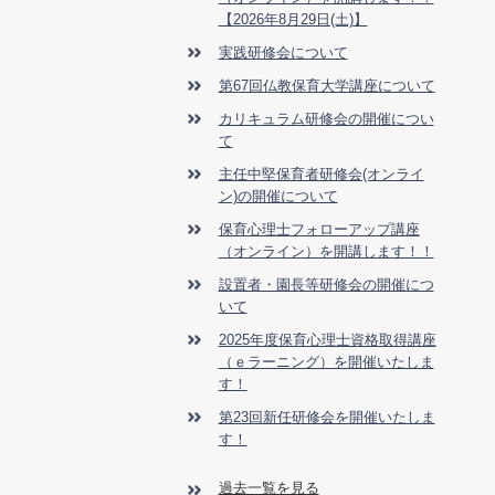
【2026年8月29日(土)】
実践研修会について
第67回仏教保育大学講座について
カリキュラム研修会の開催につい
て
主任中堅保育者研修会(オンライ
ン)の開催について
保育心理士フォローアップ講座
（オンライン）を開講します！！
設置者・園長等研修会の開催につ
いて
2025年度保育心理士資格取得講座
（ｅラーニング）を開催いたしま
す！
第23回新任研修会を開催いたしま
す！
過去一覧を見る