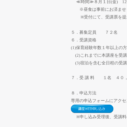
≪
時間
≫
８月１日
(
金
)
12
※昼食は事前にお済ませ
※
受付にて、受講票を提
５．募集定員 ７２名
６．受講資格
(1)
保育経験年数１年以上の方
(2)
これまでに本講座を受講
(3)
宿泊を含む全日程の受講
７．受 講 料 １名 ４０
８．申込方法
専用の申込フォームにアク
※
申し込み受理後、受講料