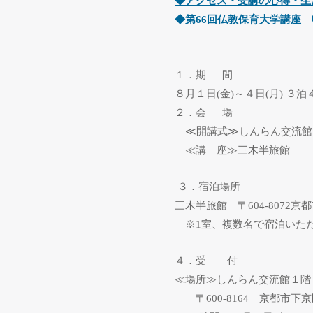
◆アクセス・受講の心得・生
◆第
66
回仏教保育大学講座 
１．期
間
８月１日
(
金
)
～４日
(
月
)
３泊
２．会
場
≪
開講式
≫
しんらん交流
≪講 座≫三木半旅館
３．宿泊場所
三木半旅館
〒
604-8072
京都
※
1
室、複数名で宿泊いた
４．受 付
≪場所≫しんらん交流館１階
〒
600-8164
京都市下京