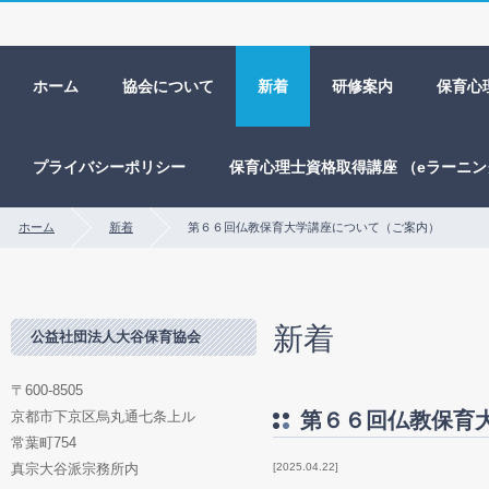
ホーム
協会について
新着
研修案内
保育心
プライバシーポリシー
保育心理士資格取得講座 （eラーニ
ホーム
新着
第６６回仏教保育大学講座について（ご案内）
新着
公益社団法人大谷保育協会
〒600-8505
京都市下京区烏丸通七条上ル
第６６回仏教保育
常葉町754
真宗大谷派宗務所内
2025.04.22