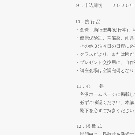
９．申込締切 ２０２５年
10
．携 行 品
・念珠、勤行聖典
(
勤行本
)
、
・健康保険証、常備薬、雨具
その他３泊４日の日程に必
・クラスだより、または園だ
・プレゼント交換用に、自作
・講座会場は空調完備となり
11
．心 得
各派ホームページに掲載し
必ずご確認ください、本講
靴下を必ずご持参くださ
12
．帰 敬 式
期間中に、帰敬式を受式す